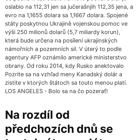
oslabio na 112,31 jen sa jučerašnjih 112,35 jena, a
evro na 1,1655 dolara sa 1,1667 dolara. Spojené
státy poskytnou Ukrajině vojenskou pomoc ve
výši 250 milionů dolarů (5,7 miliardy korun),
která bude určena na posílení ukrajinských
námořních a pozemních sil. V úterý to podle
agentury AFP oznámilo americké ministerstvo
obrany. Od roku 2014, kdy Rusko anektovalo
Pozrite sa na vzhľad meny Kanadský dolár a
zistite v ktorých štátoch sa touto menou platí.
LOS ANGELES - Bolo sa na čo pozerať!
Na rozdíl od
předchozích dnů se