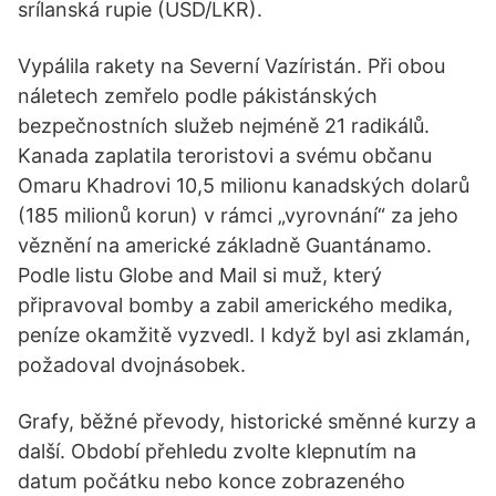
srílanská rupie (USD/LKR).
Vypálila rakety na Severní Vazíristán. Při obou
náletech zemřelo podle pákistánských
bezpečnostních služeb nejméně 21 radikálů.
Kanada zaplatila teroristovi a svému občanu
Omaru Khadrovi 10,5 milionu kanadských dolarů
(185 milionů korun) v rámci „vyrovnání“ za jeho
věznění na americké základně Guantánamo.
Podle listu Globe and Mail si muž, který
připravoval bomby a zabil amerického medika,
peníze okamžitě vyzvedl. I když byl asi zklamán,
požadoval dvojnásobek.
Grafy, běžné převody, historické směnné kurzy a
další. Období přehledu zvolte klepnutím na
datum počátku nebo konce zobrazeného