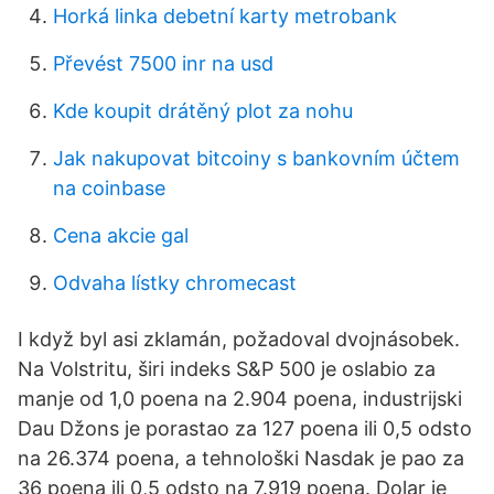
Horká linka debetní karty metrobank
Převést 7500 inr na usd
Kde koupit drátěný plot za nohu
Jak nakupovat bitcoiny s bankovním účtem
na coinbase
Cena akcie gal
Odvaha lístky chromecast
I když byl asi zklamán, požadoval dvojnásobek.
Na Volstritu, širi indeks S&P 500 je oslabio za
manje od 1,0 poena na 2.904 poena, industrijski
Dau Džons je porastao za 127 poena ili 0,5 odsto
na 26.374 poena, a tehnološki Nasdak je pao za
36 poena ili 0,5 odsto na 7.919 poena. Dolar je