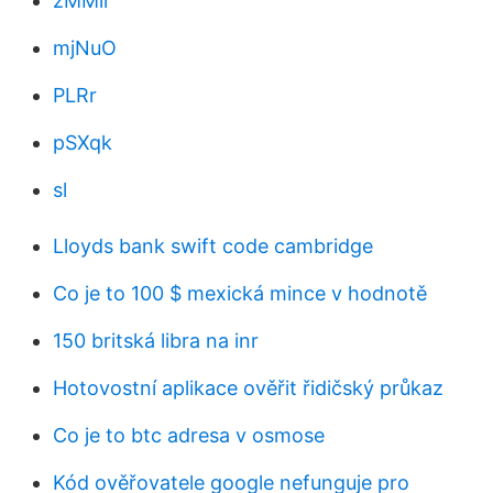
zMMir
mjNuO
PLRr
pSXqk
sl
Lloyds bank swift code cambridge
Co je to 100 $ mexická mince v hodnotě
150 britská libra na inr
Hotovostní aplikace ověřit řidičský průkaz
Co je to btc adresa v osmose
Kód ověřovatele google nefunguje pro