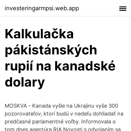
investeringarmpsi.web.app
Kalkulačka
pákistánských
rupií na kanadské
dolary
MOSKVA - Kanada vyšle na Ukrajinu vyše 300
pozorovateľov, ktorí budú v nedeľu dohliadať na
predčasné parlamentné voľby. Informovala o
tom dnes agentúra RIA Novosti s odvolaním sa