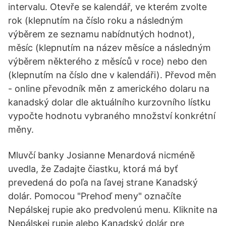
intervalu. Otevře se kalendář, ve kterém zvolte
rok (klepnutím na číslo roku a následným
výběrem ze seznamu nabídnutých hodnot),
měsíc (klepnutím na název měsíce a následným
výběrem některého z měsíců v roce) nebo den
(klepnutím na číslo dne v kalendáři). Převod měn
- online převodník měn z amerického dolaru na
kanadský dolar dle aktuálního kurzovního lístku
vypočte hodnotu vybraného množství konkrétní
měny.
Mluvčí banky Josianne Menardová nicméně
uvedla, že Zadajte čiastku, ktorá má byť
prevedená do poľa na ľavej strane Kanadský
dolár. Pomocou "Prehoď meny" označíte
Nepálskej rupie ako predvolenú menu. Kliknite na
Nepálskej rupie alebo Kanadský dolár pre