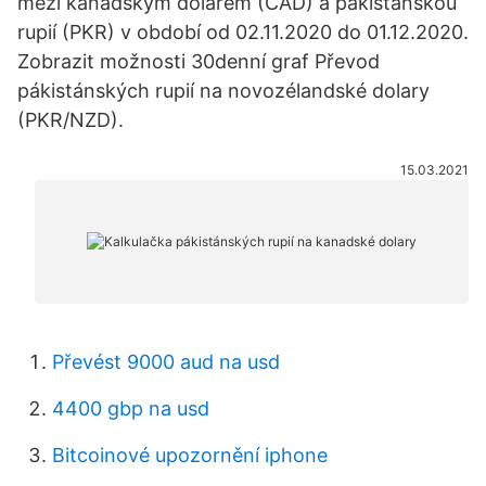
mezi kanadským dolarem (CAD) a pákistánskou
rupií (PKR) v období od 02.11.2020 do 01.12.2020.
Zobrazit možnosti 30denní graf Převod
pákistánských rupií na novozélandské dolary
(PKR/NZD).
15.03.2021
Převést 9000 aud na usd
4400 gbp na usd
Bitcoinové upozornění iphone