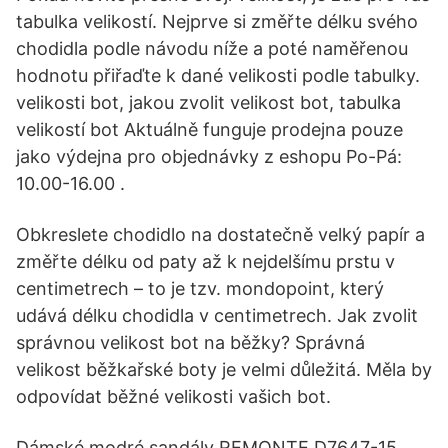
tabulka velikostí. Nejprve si změřte délku svého
chodidla podle návodu níže a poté naměřenou
hodnotu přiřaďte k dané velikosti podle tabulky.
velikosti bot, jakou zvolit velikost bot, tabulka
velikostí bot Aktuálně funguje prodejna pouze
jako výdejna pro objednávky z eshopu Po-Pá:
10.00-16.00 .
Obkreslete chodidlo na dostatečně velký papír a
změřte délku od paty až k nejdelšímu prstu v
centimetrech – to je tzv. mondopoint, který
udává délku chodidla v centimetrech. Jak zvolit
správnou velikost bot na běžky? Správná
velikost běžkařské boty je velmi důležitá. Měla by
odpovídat běžné velikosti vašich bot.
Dámské modré sandály REMONTE D7647-15