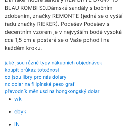
BLAU KOMBI S0.Dámské sandály s bočním
zdobením, značky REMONTE (jedná se o vyšší
řadu značky RIEKER). Podešev Podešev s
decentním vzorem je v nejvyšším bodě vysoká
cca 1,5 cm a postará se o Vaše pohodlí na
každém kroku.
jaké jsou různé typy nákupních objednávek
koupit průkaz totožnosti
co jsou libry pro nás dolary
nz dolar na filipínské peso graf
převodník měn usd na hongkongský dolar
wk
ebyk
IN