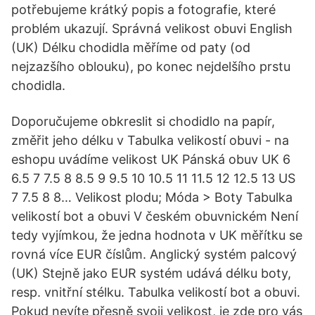
potřebujeme krátký popis a fotografie, které
problém ukazují. Správná velikost obuvi English
(UK) Délku chodidla měříme od paty (od
nejzazšího oblouku), po konec nejdelšího prstu
chodidla.
Doporučujeme obkreslit si chodidlo na papír,
změřit jeho délku v Tabulka velikostí obuvi - na
eshopu uvádíme velikost UK Pánská obuv UK 6
6.5 7 7.5 8 8.5 9 9.5 10 10.5 11 11.5 12 12.5 13 US
7 7.5 8 8… Velikost plodu; Móda > Boty Tabulka
velikostí bot a obuvi V českém obuvnickém Není
tedy vyjímkou, že jedna hodnota v UK měřítku se
rovná více EUR číslům. Anglický systém palcový
(UK) Stejně jako EUR systém udává délku boty,
resp. vnitřní stélku. Tabulka velikostí bot a obuvi.
Pokud nevíte přesně svoji velikost, je zde pro vás