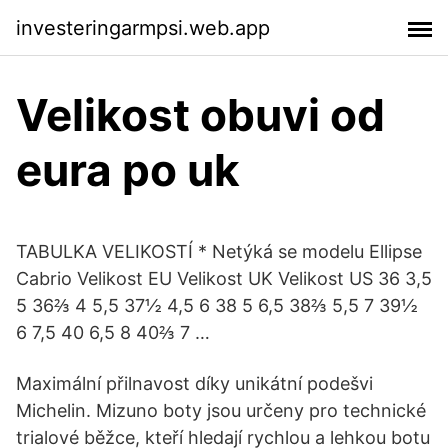
investeringarmpsi.web.app
Velikost obuvi od
eura po uk
TABULKA VELIKOSTÍ * Netýká se modelu Ellipse
Cabrio Velikost EU Velikost UK Velikost US 36 3,5
5 36⅔ 4 5,5 37½ 4,5 6 38 5 6,5 38⅔ 5,5 7 39½
6 7,5 40 6,5 8 40⅔ 7 …
Maximální přilnavost díky unikátní podešvi
Michelin. Mizuno boty jsou určeny pro technické
trialové běžce, kteří hledají rychlou a lehkou botu