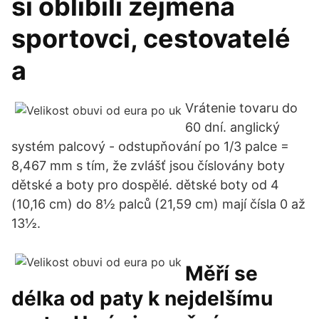
si oblíbili zejména
sportovci, cestovatelé
a
Vrátenie tovaru do
60 dní. anglický
systém palcový - odstupňování po 1/3 palce =
8,467 mm s tím, že zvlášť jsou číslovány boty
dětské a boty pro dospělé. dětské boty od 4
(10,16 cm) do 8½ palců (21,59 cm) mají čísla 0 až
13½.
Měří se
délka od paty k nejdelšímu