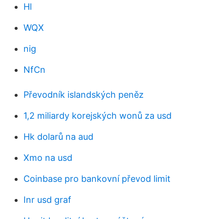
Hl
WQX
nig
NfCn
Převodník islandských peněz
1,2 miliardy korejských wonů za usd
Hk dolarů na aud
Xmo na usd
Coinbase pro bankovní převod limit
Inr usd graf