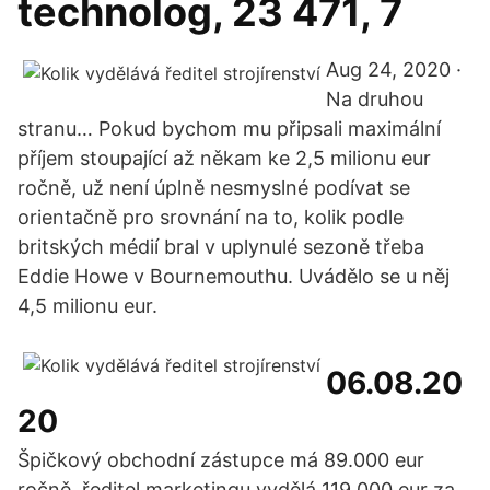
technolog, 23 471, 7
Aug 24, 2020 ·
Na druhou
stranu… Pokud bychom mu připsali maximální
příjem stoupající až někam ke 2,5 milionu eur
ročně, už není úplně nesmyslné podívat se
orientačně pro srovnání na to, kolik podle
britských médií bral v uplynulé sezoně třeba
Eddie Howe v Bournemouthu. Uvádělo se u něj
4,5 milionu eur.
06.08.20
20
Špičkový obchodní zástupce má 89.000 eur
ročně, ředitel marketingu vydělá 119.000 eur za