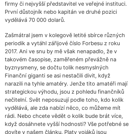
firmy či nejvyšší představitel ve veřejné instituci.
První důstojník nebo kapitán ve druhé pozici
vydělává 70 000 dolarů.
Zašmátral jsem v kolegově letité sbírce různých
periodik a vytáhl zářijové číslo Forbesu z roku
2017. Ani ve snu by mě však nenapadlo, že v
takovém časopise, zaměřeném převážně na
byznysmeny, se dočtu tolik nesmyslných
Finanční giganti se asi nestačili divit, když
narazili na tyhle amatéry. Jenže tito amatéři mají
strategickou výhodu, jsou z pohledu finančníků
nečitelní. Svět neposuzují podle toho, kdo kolik
vydělává, ale zda nabízí něco, co můžeme mít
rádi. Nebo chcete vědět o kolik bude brát více,
když dosáhnete vyšší hodnosti? Vše potřebné se
dovíte v našem článku. Platy vojáků jsou