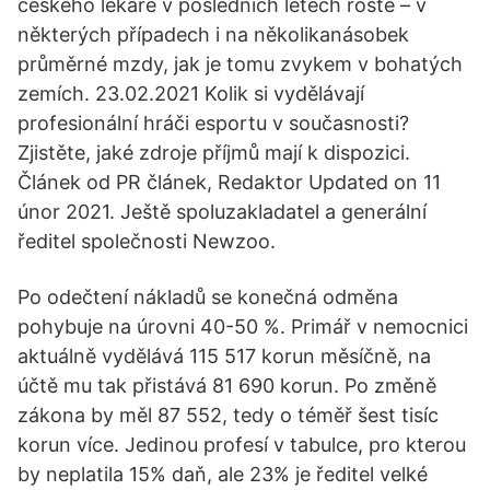
českého lékaře v posledních letech roste – v
některých případech i na několikanásobek
průměrné mzdy, jak je tomu zvykem v bohatých
zemích. 23.02.2021 Kolik si vydělávají
profesionální hráči esportu v současnosti?
Zjistěte, jaké zdroje příjmů mají k dispozici.
Článek od PR článek, Redaktor Updated on 11
únor 2021. Ještě spoluzakladatel a generální
ředitel společnosti Newzoo.
Po odečtení nákladů se konečná odměna
pohybuje na úrovni 40-50 %. Primář v nemocnici
aktuálně vydělává 115 517 korun měsíčně, na
účtě mu tak přistává 81 690 korun. Po změně
zákona by měl 87 552, tedy o téměř šest tisíc
korun více. Jedinou profesí v tabulce, pro kterou
by neplatila 15% daň, ale 23% je ředitel velké