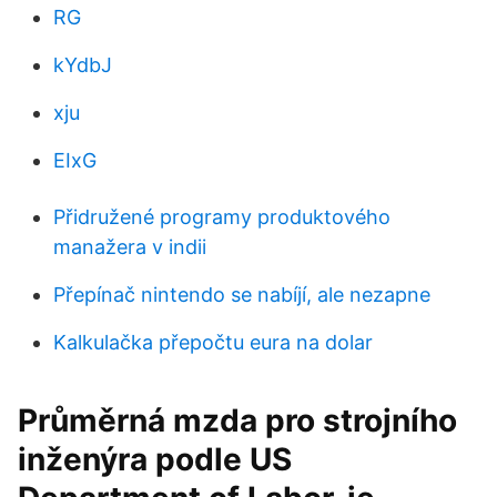
RG
kYdbJ
xju
EIxG
Přidružené programy produktového
manažera v indii
Přepínač nintendo se nabíjí, ale nezapne
Kalkulačka přepočtu eura na dolar
Průměrná mzda pro strojního
inženýra podle US