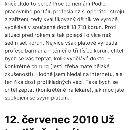
křičí: „Kdo to bere? Proč to nemám Podle
pracovního portálu profesia.cz si operátor strojů
a zařízení, tedy kvalifikovaný dělník ve výrobě,
vydělává v současné době 18 718 korun. Proti
situaci před rokem si tak polepšil o více než
sedm set korun. Nejvíce však platově vyrostla
profese barmana – téměř o tři tísíce korun. chtěl
bych se vás zeptat, kolik vydělává doktor -
konkrétně chirurg (jestli třeba máte nějaké
zkušenosti). Hodně jsem hledal na internetu, ale
ten říká dost protikladných věcí. Také bych se
chtěl zeptat (konkrétěně na lékaře), jak moc jste
spokojeni se svým platem.
12. červenec 2010 Už