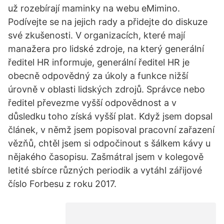
už rozebírají maminky na webu eMimino.
Podívejte se na jejich rady a přidejte do diskuze
své zkušenosti. V organizacích, které mají
manažera pro lidské zdroje, na který generální
ředitel HR informuje, generální ředitel HR je
obecně odpovědný za úkoly a funkce nižší
úrovně v oblasti lidských zdrojů. Správce nebo
ředitel převezme vyšší odpovědnost a v
důsledku toho získá vyšší plat. Když jsem dopsal
článek, v němž jsem popisoval pracovní zařazení
vězňů, chtěl jsem si odpočinout s šálkem kávy u
nějakého časopisu. Zašmátral jsem v kolegově
letité sbírce různých periodik a vytáhl zářijové
číslo Forbesu z roku 2017.