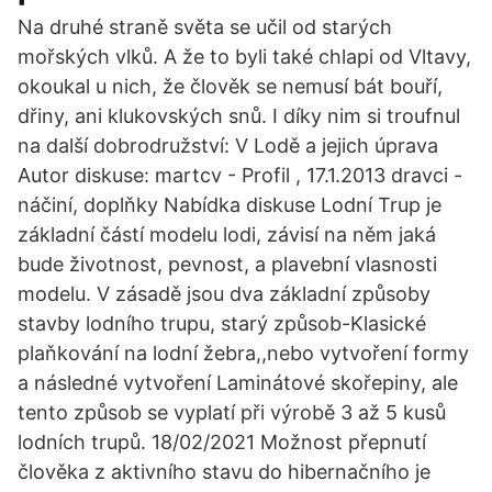
Na druhé straně světa se učil od starých
mořských vlků. A že to byli také chlapi od Vltavy,
okoukal u nich, že člověk se nemusí bát bouří,
dřiny, ani klukovských snů. I díky nim si troufnul
na další dobrodružství: V Lodě a jejich úprava
Autor diskuse: martcv - Profil , 17.1.2013 dravci -
náčiní, doplňky Nabídka diskuse Lodní Trup je
základní částí modelu lodi, závisí na něm jaká
bude životnost, pevnost, a plavební vlasnosti
modelu. V zásadě jsou dva základní způsoby
stavby lodního trupu, starý způsob-Klasické
plaňkování na lodní žebra,,nebo vytvoření formy
a následné vytvoření Laminátové skořepiny, ale
tento způsob se vyplatí při výrobě 3 až 5 kusů
lodních trupů. 18/02/2021 Možnost přepnutí
člověka z aktivního stavu do hibernačního je