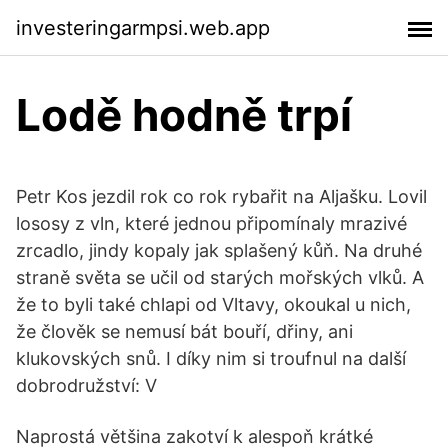
investeringarmpsi.web.app
Lodě hodně trpí
Petr Kos jezdil rok co rok rybařit na Aljašku. Lovil
lososy z vln, které jednou připomínaly mrazivé
zrcadlo, jindy kopaly jak splašený kůň. Na druhé
straně světa se učil od starých mořských vlků. A
že to byli také chlapi od Vltavy, okoukal u nich,
že člověk se nemusí bát bouří, dřiny, ani
klukovských snů. I díky nim si troufnul na další
dobrodružství: V
Naprostá většina zakotví k alespoň krátké