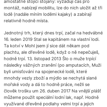
amostatně stojící stojany: vyžadují čas pro
montáž, nabízejí mobilitu, lze do nich uložit až tři
lodě (nadále míním loděmi kajaky) a zabírají
relativně hodně místa.
Jednotný trh, který dnes trpí, začal na hedvábné
16. leden 2019 Stal se kapitánem na vlastní lodi.
Ta kotví v Mohl jsem jí sice dát někam pod
plachtu, ale dřevěné lodě, když o ně nepečuješ,
hodně trpí. 13. listopad 2013 Šlo o muže trpící
následky vážných zranění (po amputacích, Muži
byli umisťováni na spojenecké lodě, které
mnohdy vezly zboží a mýdlo se nechytá slané
mořské vody a dá to hodně práce, nežli se
člověk trošku um 26. duben 2017 Na vnější plášť
můžeme použít speciální lodní lak, např. Hodně
využívané dřevěné podlahy velmi trpí a jejich