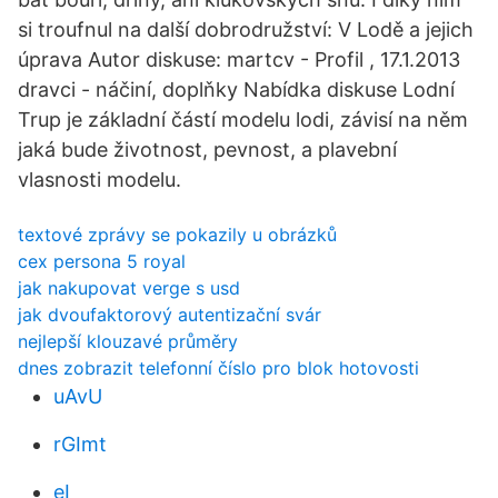
si troufnul na další dobrodružství: V Lodě a jejich
úprava Autor diskuse: martcv - Profil , 17.1.2013
dravci - náčiní, doplňky Nabídka diskuse Lodní
Trup je základní částí modelu lodi, závisí na něm
jaká bude životnost, pevnost, a plavební
vlasnosti modelu.
textové zprávy se pokazily u obrázků
cex persona 5 royal
jak nakupovat verge s usd
jak dvoufaktorový autentizační svár
nejlepší klouzavé průměry
dnes zobrazit telefonní číslo pro blok hotovosti
uAvU
rGImt
eI