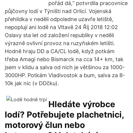
pořád dá,“ potvrdila pracovnice
půjčovny lodí v Týništi nad Orlicí. Vojenská
přehlídka v neděli odpoledne uzavře letiště,
nepoplují ani lodě na Vltavě 24 Říj 2018 12:02
Oslavy sta let od založení republiky v neděli
výrazně ovlivní provoz na ruzyňském letišti.
Hodně hraju DD a CA/CL lodě, když potkám
třeba Amagi nebo Bismarck na cca 14+ km, tak
jsem v klidu a salva od nich je většinou za 1000-
3000HP. Potkám Vladivostok a bum, salva za 8-
10k jak nic (v DDčku).
Hledáte výrobce
lodí? Potřebujete plachetnici,
motorový člun nebo