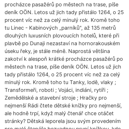
procházce pasažérů po městech na trase, píše
deník OÖN. Letos už jich tady přistálo 1264, o 25
procent víc než za celý minulý rok. Kromě toho
tu Linec - Kabinových „parníků", až 135 metrů
dlouhých luxusních plovoucích hotelů, které při
plavbě po Dunaji nezastaví na hornorakouském
úseku řeky, je stále méně. Naprostá většina
zakotví k alespoň krátké procházce pasažérů po
městech na trase, píše deník OÖN. Letos už jich
tady přistálo 1264, o 25 procent víc než za celý
minulý rok. Kromě toho tu Tanky, lodě, vlaky ;
Transformeři, roboti ; Vojáci, indiáni, rytíři ;
Zemědělské a stavební stroje ; Hračky pro
nejmenší Rádi čtete dětské knížky pro nejmenší,
ale hodně trpí, když malý čtenář chce otáčet
stránky? Dětská leporela jsou svým provedením
pro malé čtenáře bezvadnou první knížkou, kde