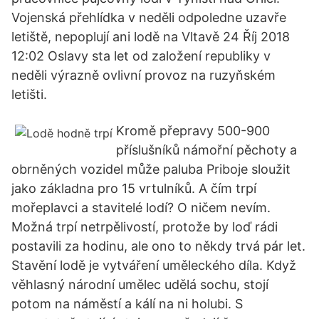
Vojenská přehlídka v neděli odpoledne uzavře
letiště, nepoplují ani lodě na Vltavě 24 Říj 2018
12:02 Oslavy sta let od založení republiky v
neděli výrazně ovlivní provoz na ruzyňském
letišti.
Kromě přepravy 500-900
příslušníků námořní pěchoty a
obrněných vozidel může paluba Priboje sloužit
jako základna pro 15 vrtulníků. A čím trpí
mořeplavci a stavitelé lodí? O ničem nevím.
Možná trpí netrpělivostí, protože by loď rádi
postavili za hodinu, ale ono to někdy trvá pár let.
Stavění lodě je vytváření uměleckého díla. Když
věhlasný národní umělec udělá sochu, stojí
potom na náměstí a kálí na ni holubi. S