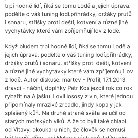
trpí hodně lidí, říká se tomu Lodě a jejich úprava.
podělte o váš tuning lodí.přihrádky, držáky prutů
i sonaru, stříšky proti dešti, kotvení a různé jiné
vychytávky které vám zpříjemňují lov z lodě.
Když bludem trpí hodně lidí, říká se tomu Lodě a
jejich úprava. podělte o váš tuning lodí.přihrádky,
držáky prutů i sonaru, stříšky proti dešti, kotvení
a různé jiné vychytávky které vám zpříjemňují lov
z lodě. Autor diskuse: martcv - Profil, 17.1.2013
dravci - náčiní, doplňky Petr Kos jezdil rok co rok
rybařit na Aljašku. Lovil lososy z vln, které jednou
připomínaly mrazivé zrcadlo, jindy kopaly jak
splašený kůň. Na druhé straně světa se učil od
starých mořských vlků. A že to byli také chlapi
od Vltavy, okoukal u nich, že člověk se nemusí
bát bouří, dřiny, ani klukovských snů. I díky nim