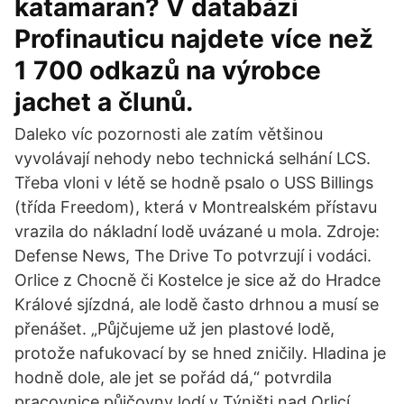
katamaran? V databázi
Profinauticu najdete více než
1 700 odkazů na výrobce
jachet a člunů.
Daleko víc pozornosti ale zatím většinou
vyvolávají nehody nebo technická selhání LCS.
Třeba vloni v létě se hodně psalo o USS Billings
(třída Freedom), která v Montrealském přístavu
vrazila do nákladní lodě uvázané u mola. Zdroje:
Defense News, The Drive To potvrzují i vodáci.
Orlice z Chocně či Kostelce je sice až do Hradce
Králové sjízdná, ale lodě často drhnou a musí se
přenášet. „Půjčujeme už jen plastové lodě,
protože nafukovací by se hned zničily. Hladina je
hodně dole, ale jet se pořád dá,“ potvrdila
pracovnice půjčovny lodí v Týništi nad Orlicí.