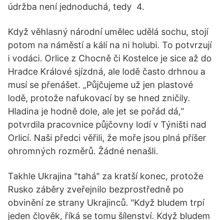
údržba není jednoduchá, tedy 4.
Když věhlasný národní umělec udělá sochu, stojí
potom na náměstí a kálí na ni holubi. To potvrzují
i vodáci. Orlice z Chocně či Kostelce je sice až do
Hradce Králové sjízdná, ale lodě často drhnou a
musí se přenášet. „Půjčujeme už jen plastové
lodě, protože nafukovací by se hned zničily.
Hladina je hodně dole, ale jet se pořád dá,“
potvrdila pracovnice půjčovny lodí v Týništi nad
Orlicí. Naši předci věřili, že moře jsou plná příšer
ohromných rozměrů. Žádné nenašli.
Takhle Ukrajina "tahá" za kratší konec, protože
Rusko záběry zveřejnilo bezprostředně po
obvinění ze strany Ukrajinců. "Když bludem trpí
jeden člověk, říká se tomu šílenství. Když bludem