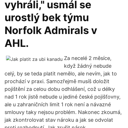
vyhráli," usmál se
urostlý bek týmu
Norfolk Admirals v
AHL.
Za necelé 2 měsíce,
když žádný nebude
celý, by se teda platit nemělo, ale nevím, jak to
prochází v praxi. Samozřejmě musíš doložit
pojištění za celou dobu odhlášení, což u délky
nad 1 rok jistě nebude u jediné české pojišťovny,
ale u zahraničních limit 1 rok není a návazné
smlouvy taky nejsou problém. Nakonec zkoumá,
jak zkontrolovat stav nároku a jak se odvolat
proti rozhodnutí. Jak zrušit nárok.