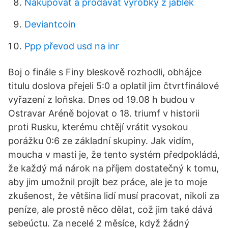
Nakupovat a prodávat výrobky z jablek
Deviantcoin
Ppp převod usd na inr
Boj o finále s Finy bleskově rozhodli, obhájce
titulu doslova přejeli 5:0 a oplatil jim čtvrtfinálové
vyřazení z loňska. Dnes od 19.08 h budou v
Ostravar Aréně bojovat o 18. triumf v historii
proti Rusku, kterému chtějí vrátit vysokou
porážku 0:6 ze základní skupiny. Jak vidím,
moucha v masti je, že tento systém předpokládá,
že každý má nárok na příjem dostatečný k tomu,
aby jim umožnil projít bez práce, ale je to moje
zkušenost, že většina lidí musí pracovat, nikoli za
peníze, ale prostě něco dělat, což jim také dává
sebeúctu. Za necelé 2 měsíce, když žádný