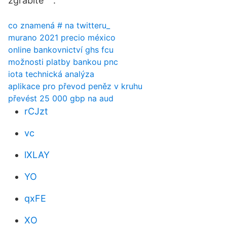
zgrabite ` .
co znamená # na twitteru_
murano 2021 precio méxico
online bankovnictví ghs fcu
možnosti platby bankou pnc
iota technická analýza
aplikace pro převod peněz v kruhu
převést 25 000 gbp na aud
rCJzt
vc
lXLAY
YO
qxFE
XO