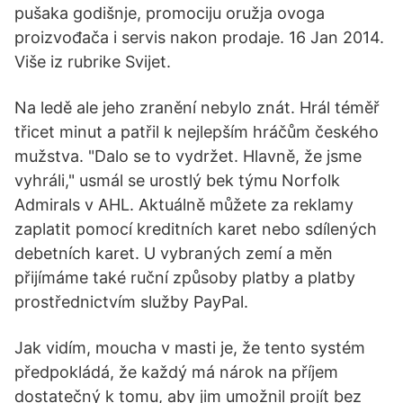
pušaka godišnje, promociju oružja ovoga
proizvođača i servis nakon prodaje. 16 Jan 2014.
Više iz rubrike Svijet.
Na ledě ale jeho zranění nebylo znát. Hrál téměř
třicet minut a patřil k nejlepším hráčům českého
mužstva. "Dalo se to vydržet. Hlavně, že jsme
vyhráli," usmál se urostlý bek týmu Norfolk
Admirals v AHL. Aktuálně můžete za reklamy
zaplatit pomocí kreditních karet nebo sdílených
debetních karet. U vybraných zemí a měn
přijímáme také ruční způsoby platby a platby
prostřednictvím služby PayPal.
Jak vidím, moucha v masti je, že tento systém
předpokládá, že každý má nárok na příjem
dostatečný k tomu, aby jim umožnil projít bez